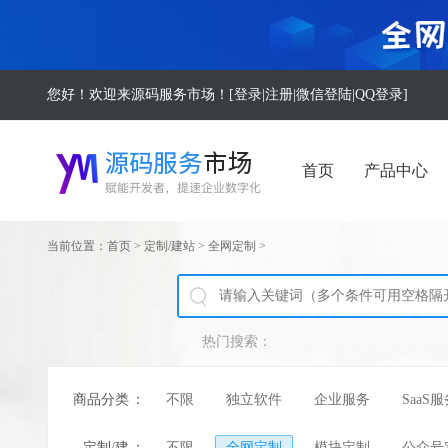
您好！欢迎来源码服务市场！[
登录
|
注册
|
微信登陆
|
QQ登录
]
首页
产品中心
当前位置：
首页
>
定制/建站
>
全网定制
>
热门搜索：
商品分类
：
不限
独立软件
企业服务
SaaS
定制/建
：
不限
全网定制
模块定制
公众号