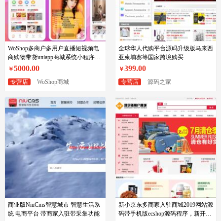
WoShop多商户多用户直播短视频电
全球华人代购平台源码升级版马来西
商购物带货uniapp商城系统小程序
亚柬埔寨等国家跨境购买
app源码，多语言商城
5000.00
399.00
￥
￥
专营店
WoShop商城
专营店
源码之家
商业版NiuCms智慧城市 智慧生活系
新小京东多商家入驻商城2019网站源
统 电商平台 带商家入驻带采集功能
码带手机版ecshop源码程序，新开发