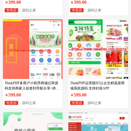
了静态缓存功能
399.00
399.00
￥
￥
专营店
源码之家
专营店
源码之家
ThinkPHP多商户小程序商城过审源
ThinkPHP运营级H5公众生鲜蔬菜商
码支持商家入驻签到导航分享+拼团
城系统源码 支持封装APP
+秒杀+优惠券
599.00
599.00
￥
￥
专营店
源码之家
专营店
源码之家