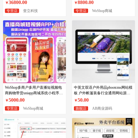
付、国际物流，APP+H5源码
36800.00
8800.00
￥
￥
专营店
壹立科技
专营店
WoShop商城
WoShop多商户多用户直播短视频电
中英文双语户外用品pbootcms网站模
商购物带货uniapp商城系统小程序
板 户外帐篷装备行业通用网站源码
app源码，多语言商城
下载
5000.00
50.00
￥
￥
专营店
WoShop商城
旗舰店
AB商业源码