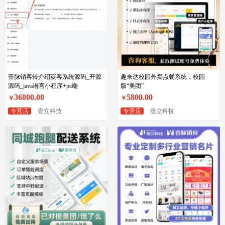
壹脉销客转介绍获客系统源码_开源
趣来达校园外卖点餐系统，校园
源码_java语言小程序+pc端
版“美团”
36800.00
5800.00
￥
￥
专营店
壹立科技
专营店
壹立科技