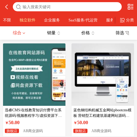
不限
独立软件
企业服务
SaaS服务/代运营
服务器运维
分类
综合
销量
价格
筛选
迅睿CMS/在线教育知识付费平台系
蓝色钢结构机械五金网站pbootcms模
统源码/视频教程学习/虚拟资源下载
板 营销型工程建筑基建网站源码下
源码【正版原创】
载
50.00
50.00
￥
￥
旗舰店
AB商业源码
旗舰店
AB商业源码