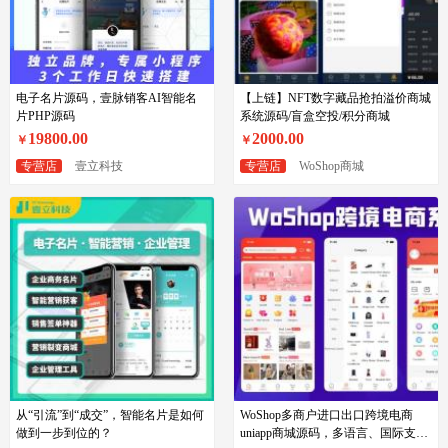
电子名片源码，壹脉销客AI智能名
【上链】NFT数字藏品抢拍溢价商城
片PHP源码
系统源码/盲盒空投/积分商城
19800.00
2000.00
￥
￥
专营店
壹立科技
专营店
WoShop商城
从“引流”到“成交”，智能名片是如何
WoShop多商户进口出口跨境电商
做到一步到位的？
uniapp商城源码，多语言、国际支